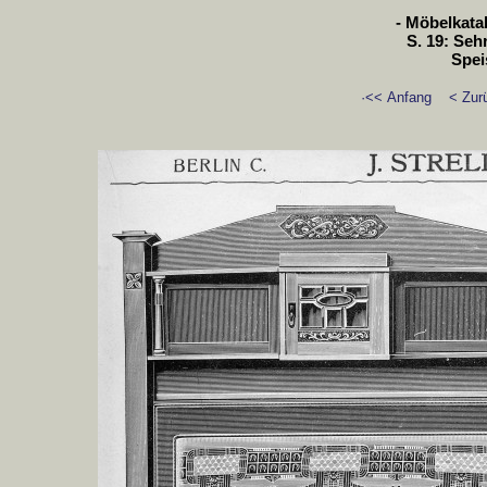
- Möbelkatal
S. 19: Seh
Spei
·<< Anfang
< Zur