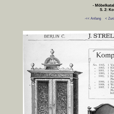
- Möbelkatal
S. 2: K
·<< Anfang
< Zur